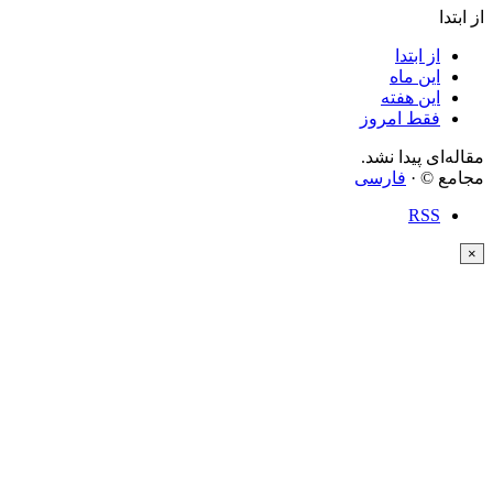
از ابتدا
از ابتدا
این ماه
این هفته
فقط امروز
مقاله‌ای پیدا نشد.
مجامع © ·
فارسی
RSS
×