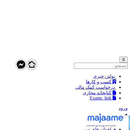
☰
بولتن خبری
کسب و کارها
درخواست کمک مالی
کتابخانه مجازی
Exams_link
ورود
منو
همه فراخوان ها
فراخوان های من