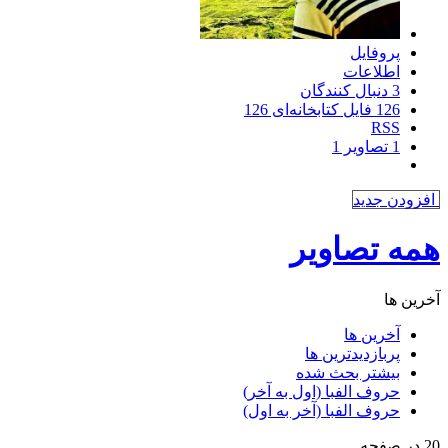
پروفایل
اطلاعات
3
دنبال کنندگان
126
فایل کتابخانه‌ای
126
RSS
1
تصاویر
1
افزودن جدید
همه تصاویر
آخرین ها
آخرین ها
پربازدیدترین ها
بیشتر بحث شده
حروف الفبا (اول به آخر)
حروف الفبا (آخر به اول)
20 در صفحه