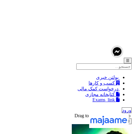
☰
بولتن خبری
کسب و کارها
درخواست کمک مالی
کتابخانه مجازی
Exams_link
ورود
Drag to reposition your photo
لغو
ذخیره