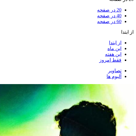
20 در صفحه
40 در صفحه
60 در صفحه
از ابتدا
از ابتدا
این ماه
این هفته
فقط امروز
تصاویر
آلبوم ها