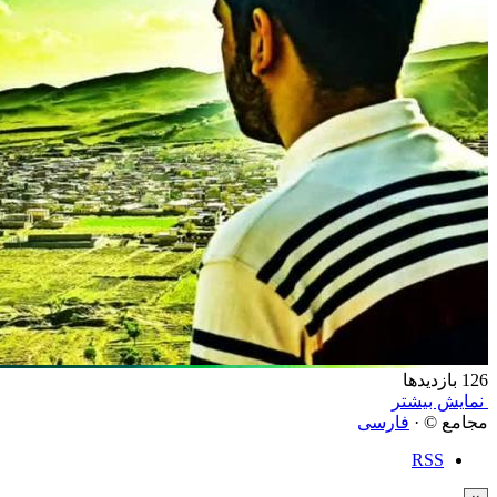
126 بازدیدها
نمایش بیشتر
مجامع © ·
فارسی
RSS