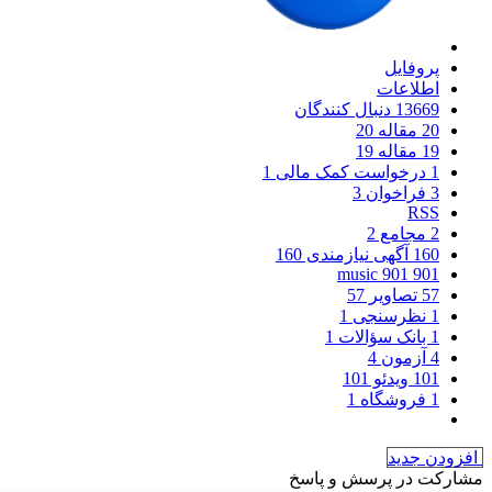
پروفایل
اطلاعات
13669
دنبال کنندگان
20
مقاله
20
19
مقاله
19
1
درخواست کمک مالی
1
3
فراخوان‌
3
RSS
2
مجامع
2
160
آگهی نیازمندی
160
901
music
901
57
تصاویر
57
1
نظرسنجی
1
1
بانک سؤالات
1
4
آزمون
4
101
ویدئو
101
1
فروشگاه
1
افزودن جدید
مشارکت در پرسش و پاسخ