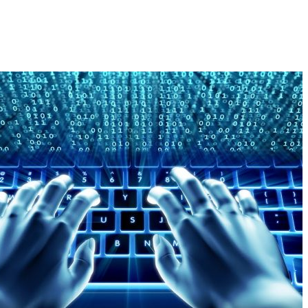
☰
بولتن خبری
کسب و کارها
درخواست کمک مالی
کتابخانه مجازی
Exams_link
ورود
Drag to reposition your photo