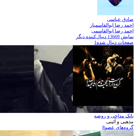
صادق عباسی
احمد رضا ابوالقاسمی
ار
احمد رضا ابوالقاسمی
نمایش 13669 دنبال‌کننده دیگر
صفحات دنبال شده
1
❤
4
بانک مداحی و روضه
مذهبی و آئینی
گروه‌های عضو
8