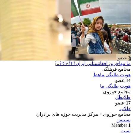
3
عضو
ما مهاجرین افغانستانی ایران 🇮🇷🇦🇫
مجامع فرهنگی
هویت طلبگی ما
هط
14
عضو
هویت طلبگی ما
مجامع حوزوی
طلاب
طل
17
عضو
طلاب
مجامع حوزوی » مرکز مدیریت حوزه های برادران
تست
تس
Member
1
تست