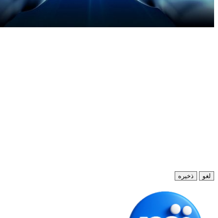
لغو
ذخیره