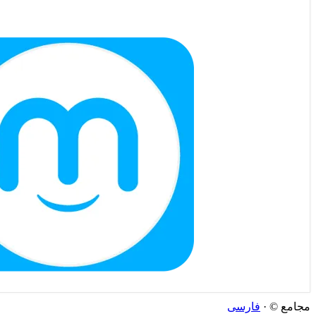
مجامع © ·
فارسی