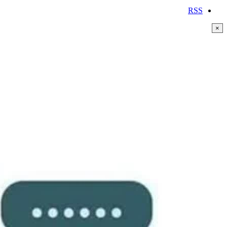
RSS
×